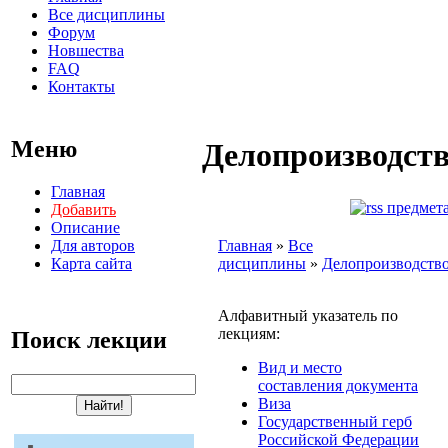
Все дисциплины
Форум
Новшества
FAQ
Контакты
Меню
Делопроизводст
Главная
Добавить
Описание
Для авторов
Главная
»
Все
Карта сайта
дисциплины
»
Делопроизводств
Алфавитный указатель по
лекциям:
Поиск лекции
Вид и место
составления документа
Виза
Государственный герб
Российской Федерации