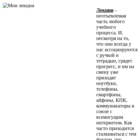
Лекции
–
неотъемлемая
часть любого
учебного
процесса. И,
несмотря на то,
что они всегда у
нас ассоциируются
с ручкой и
тетрадью, грядет
прогресс, и им на
смену уже
приходят
ноутбуки,
телефоны,
смартфоны,
айфоны, КПК,
коммуникаторы в
союзе с
всемогущим
интернетом. Как
часто приходится
сталкиваться с тем
фактом, что