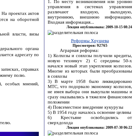
1. По месту возникновения или уровню
управления в системах управления
различают входную, выходную,
 На проектах актов
внутреннюю, внешнюю информацию.
ются на оборотной
Входная информация...
Лекция опубликована: 2009-10-15 08:24
ьной власти, визы
Реформы Хрущева
Просмотров: 92765
ерального органа
Аграрная реформа:
лается адресату по
1) Колхозы и совхозы получили кредиты,
новую техникуv 2) С середины 50-х
начался новый этап укрепления колхозов.
записках, справках
Многие из которых были преобразованы
ижнему полю.
в совхозы
3) В марте 1958 было ликвидировано
й, особых мнений,
МТС, что подорвало экономику колхозов,
не имея выбора они выкупали машины и
сразу оказывались в тяжелом финансовом
положении
4) Повсеместное внедрение кукурузы
5) В 1954 году началось освоение целины
6) Крестьяне освободились от
телю.
сверхдохода
Лекция опубликована: 2009-07-30 06:22