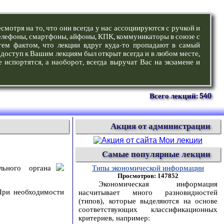
смотря на то, что они всегда у нас ассоциируются с ручкой и
 телефоны, смартфоны, айфоны, КПК, коммуникаторы в союзе с
тем фактом, что лекции вдруг куда-то пропадают в самый
доступ к Вашим лекциям был открыт всегда и в любом месте,
 испортятся, а наоборот, всегда выручат Вас на экзамене и
Всего лекций: 540
Акция от администрации
Самые популярные лекции
ьного органа
Типы экономической информации
Просмотров: 147852
Экономическая информация
При необходимости
насчитывает много разновидностей
(типов), которые выделяются на основе
соответствующих классификационных
критериев, например: