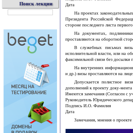
Поиск лекции
Дата
На проектах законодательных
Президента Российской Федерац
стороне последнего листа первого
На документах, подлинники
проставляются на оборотной сторо
В служебных письмах визы
исполнительной власти, или на об
факсимильной связи без досылки 
На внутренних информационн
и др.) визы проставляются на лиц
Допускается полистное виз
дополнений к проекту доку-мента
Имеются замечания (Согласен с уч
Руководитель Юридического депа
Подпись И.О. Фамилия
Дата
Замечания, мнения о проекте