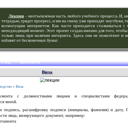
Лекции
– неотъемлемая часть любого учебного процесса. И, не
тетрадью, грядет прогресс, и им на смену уже приходят ноутбуки,
всемогущим интернетом. Как часто приходится сталкиваться с 
неподходящий момент. Этот проект создан именно для того, чтобы 
только лишь при наличии интернета. Здесь они не пожелтеют и не
избавят от бесконечных бумаг.
FAQ
Контакты
Виза
водство » Виза
кумента с должностными лицами и специалистами федерал
ся визой.
ю подпись, расшифровку подписи (инициалы, фамилия) и дату. 
сти лица, визирующего документ, например:
ртамента