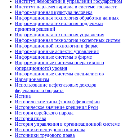
Институт демократии в управлении государством
Институт парламентаризма в системе госвласти
Информационная культура человека
Информационная технология обработки данных
Информационная технология поддержки
принятия решений
Информационная технология управления
Информационная технология экспертных систем
Информационной технологии в фирме
Информационные аспекты управления
Информационные системы в фирме
Информационные системы оперативного
(операционного) уровня
Информационные системы специалистов
Иррационализм
Использование нефтегазовых доходов
федерального бюджета
Истина
Исторические типы (эпохи) философии
Историческое значение крещения Руси
История еврейского народа
История права
История управления в организационной системе
Источники венчурного капитала
Источники трудового права