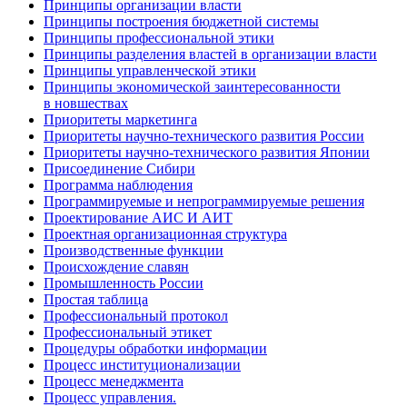
Принципы организации власти
Принципы построения бюджетной системы
Принципы профессиональной этики
Принципы разделения властей в организации власти
Принципы управленческой этики
Принципы экономической заинтересованности
в новшествах
Приоритеты маркетинга
Приоритеты научно-технического развития России
Приоритеты научно-технического развития Японии
Присоединение Сибири
Программа наблюдения
Программируемые и непрограммируемые решения
Проектирование АИС И АИТ
Проектная организационная структура
Производственные функции
Происхождение славян
Промышленность России
Простая таблица
Профессиональный протокол
Профессиональный этикет
Процедуры обработки информации
Процесс институционализации
Процесс менеджмента
Процесс управления.