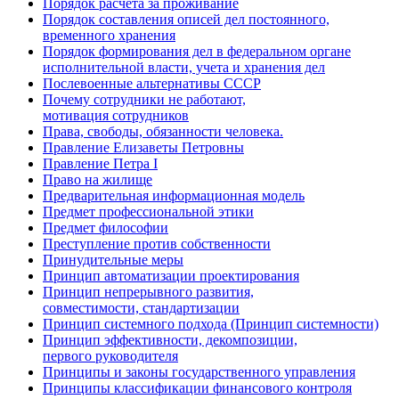
Порядок расчета за проживание
Порядок составления описей дел постоянного,
временного хранения
Порядок формирования дел в федеральном органе
исполнительной власти, учета и хранения дел
Послевоенные альтернативы СССР
Почему сотрудники не работают,
мотивация сотрудников
Права, свободы, обязанности человека.
Правление Елизаветы Петровны
Правление Петра I
Право на жилище
Предварительная информационная модель
Предмет профессиональной этики
Предмет философии
Преступление против собственности
Принудительные меры
Принцип автоматизации проектирования
Принцип непрерывного развития,
совместимости, стандартизации
Принцип системного подхода (Принцип системности)
Принцип эффективности, декомпозиции,
первого руководителя
Принципы и законы государственного управления
Принципы классификации финансового контроля