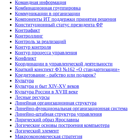
Командная информация
Комбинационная группировка
Коммуникации в организации
Компоненты ИТ поддержки принятия решения
Конституционный статус президента ФР
Контрафакт
Контроллинг
Контроль за реализаций
Контур контроля
Контур процесса управления
Конфликт
Координации в управленческой деятельности
Краткий конспект ФЗ №162 «О стандартизации»
Кредитование - рабство или подарок?
Культура
Культура и быт XIV-XV веков
Культура России в XVIII веке
Лесные ресурсы
Линейная организационная структура
Линейно-функциональная организационная система
Линейно-штабная структура управления
Лирический образ Ярославны
Логические основы построения компьютера
Логический элемент
Макроэкономическая стратегия