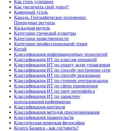
Как стать успешнее
Как увеличить свой доход?
Каменный уголь
Канада. Географическое положение.
Природные ресурсы
Каскадная модель
Категории греческой культуры
Категории нравственности
Категории профессиональной этики
Китай
Классификация информационных технологий
Классификация ИТ по классам операций
Классификация ИТ по охвату задач управления
Классификация ИТ по способу построение сети
Классификация ИТ по способу реализации
Классификация ИТ по степени централизации
Классификация ИТ по сфере применения
Классификация ИТ по типу интерфейса
Классификация ИТ по характеру
использования информации
Классификация контроля
Классификация методов прогнозирования
Классификация правительств
Классическая немецкая философия
Колесо Баланса - как составить?