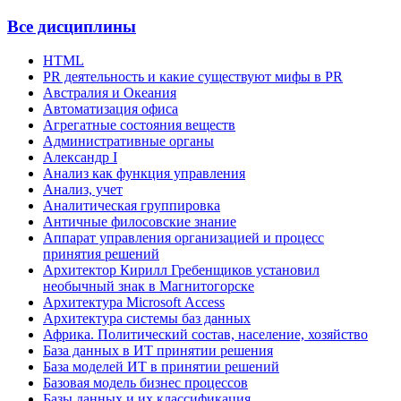
Все дисциплины
HTML
PR деятельность и какие существуют мифы в PR
Австралия и Океания
Автоматизация офиса
Агрегатные состояния веществ
Административные органы
Александр I
Анализ как функция управления
Анализ, учет
Аналитическая группировка
Античные филосовские знание
Аппарат управления организацией и процесс
принятия решений
Архитектор Кирилл Гребенщиков установил
необычный знак в Магнитогорске
Архитектура Microsoft Access
Архитектура системы баз данных
Африка. Политический состав, население, хозяйство
База данных в ИТ принятии решения
База моделей ИТ в принятии решений
Базовая модель бизнес процессов
Базы данных и их классификация