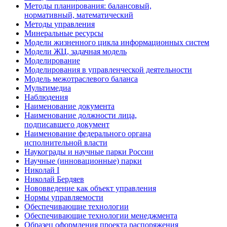
Методы планирования: балансовый,
нормативный, математический
Методы управления
Минеральные ресурсы
Модели жизненного цикла информационных систем
Модели ЖЦ, задачная модель
Моделирование
Моделирования в управленческой деятельности
Модель межотраслевого баланса
Мультимедиа
Наблюдения
Наименование документа
Наименование должности лица,
подписавшего документ
Наименование федерального органа
исполнительной власти
Наукограды и научные парки России
Научные (инновационные) парки
Николай I
Николай Бердяев
Нововведение как объект управления
Нормы управляемости
Обеспечивающие технологии
Обеспечивающие технологии менеджмента
Образец оформления проекта распоряжения