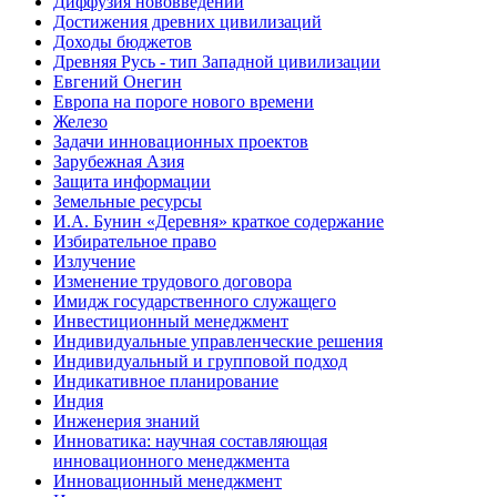
Диффузия нововведений
Достижения древних цивилизаций
Доходы бюджетов
Древняя Русь - тип Западной цивилизации
Евгений Онегин
Европа на пороге нового времени
Железо
Задачи инновационных проектов
Зарубежная Азия
Защита информации
Земельные ресурсы
И.А. Бунин «Деревня» краткое содержание
Избирательное право
Излучение
Изменение трудового договора
Имидж государственного служащего
Инвестиционный менеджмент
Индивидуальные управленческие решения
Индивидуальный и групповой подход
Индикативное планирование
Индия
Инженерия знаний
Инноватика: научная составляющая
инновационного менеджмента
Инновационный менеджмент