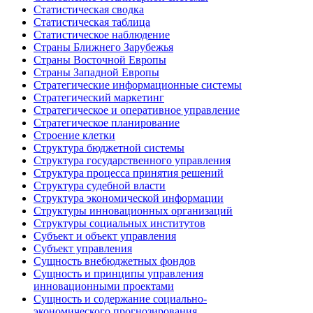
Статистическая сводка
Статистическая таблица
Статистическое наблюдение
Страны Ближнего Зарубежья
Страны Восточной Европы
Страны Западной Европы
Стратегические информационные системы
Стратегический маркетинг
Стратегическое и оперативное управление
Стратегическое планирование
Строение клетки
Структура бюджетной системы
Структура государственного управления
Структура процесса принятия решений
Структура судебной власти
Структура экономической информации
Структуры инновационных организаций
Структуры социальных институтов
Субъект и объект управления
Субъект управления
Сущность внебюджетных фондов
Сущность и принципы управления
инновационными проектами
Сущность и содержание социально-
экономического прогнозирования