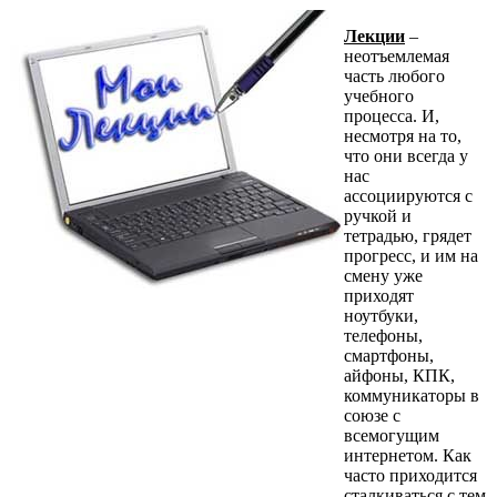
Лекции
–
неотъемлемая
часть любого
учебного
процесса. И,
несмотря на то,
что они всегда у
нас
ассоциируются с
ручкой и
тетрадью, грядет
прогресс, и им на
смену уже
приходят
ноутбуки,
телефоны,
смартфоны,
айфоны, КПК,
коммуникаторы в
союзе с
всемогущим
интернетом. Как
часто приходится
сталкиваться с тем